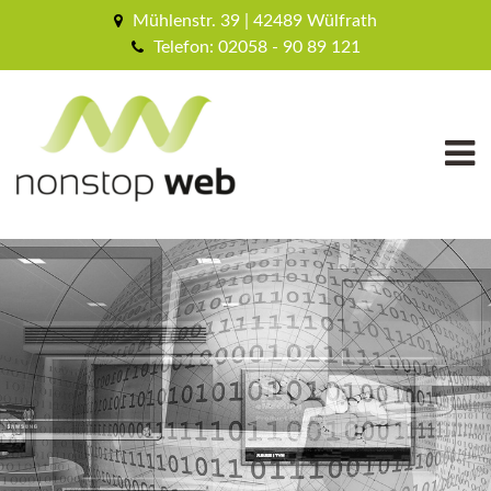
Mühlenstr. 39 | 42489 Wülfrath
Telefon: 02058 - 90 89 121