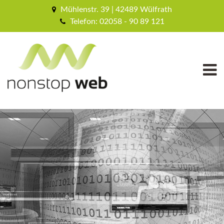
Mühlenstr. 39 | 42489 Wülfrath
Telefon: 02058 - 90 89 121